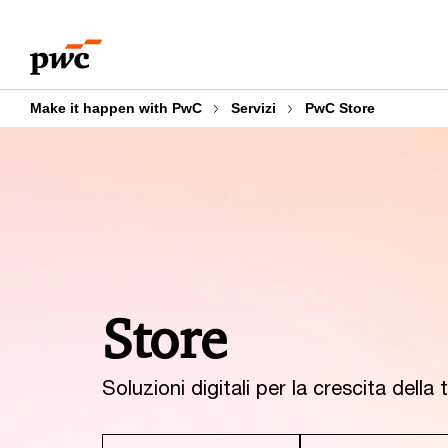
Skip
Skip
to
to
content
footer
Make it happen with PwC
Servizi
PwC Store
Store
Soluzioni digitali per la crescita dell