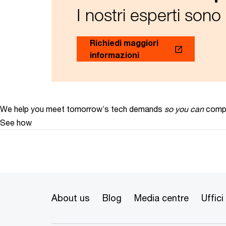
I nostri esperti sono 
Richiedi maggiori
informazioni
We help you meet tomorrow’s tech demands
so you can
compe
See how
About us
Blog
Media centre
Uffici